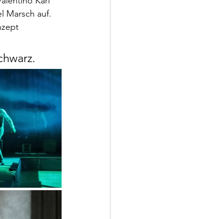
lentino Karl 
l Marsch auf. 
nzept 
chwarz.