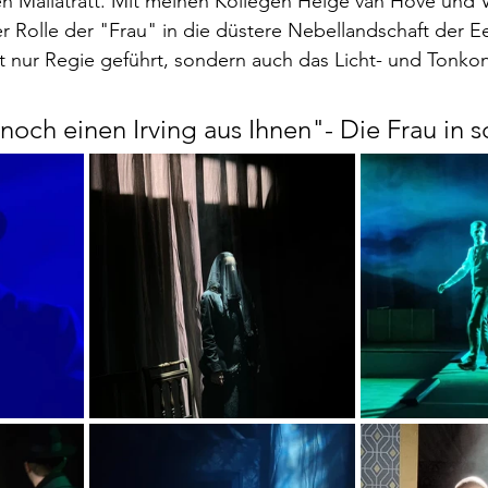
 Mallatratt. Mit meinen Kollegen Helge van Hove und Va
r Rolle der "Frau" in die düstere Nebellandschaft der Ee
ht nur Regie geführt, sondern auch das Licht- und Tonko
och einen Irving aus Ihnen"- Die Frau in s